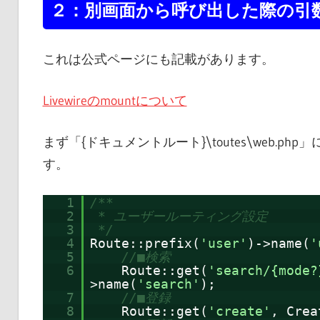
２：別画面から呼び出した際の引
これは公式ページにも記載があります。
Livewireのmountについて
まず「{ドキュメントルート}\toutes\web
す。
1
/**
2
* ユーザールーティング設定
3
*/
4
Route::prefix(
'user'
)->name(
'
5
//■検索
6
Route::get(
'search/{mode?
>name(
'search'
);
7
//■登録
8
Route::get(
'create'
, Crea