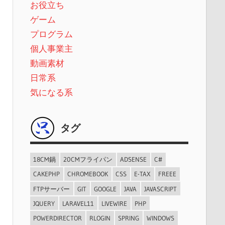
お役立ち
ゲーム
プログラム
個人事業主
動画素材
日常系
気になる系
タグ
18CM鍋
20CMフライパン
ADSENSE
C#
CAKEPHP
CHROMEBOOK
CSS
E-TAX
FREEE
FTPサーバー
GIT
GOOGLE
JAVA
JAVASCRIPT
JQUERY
LARAVEL11
LIVEWIRE
PHP
POWERDIRECTOR
RLOGIN
SPRING
WINDOWS