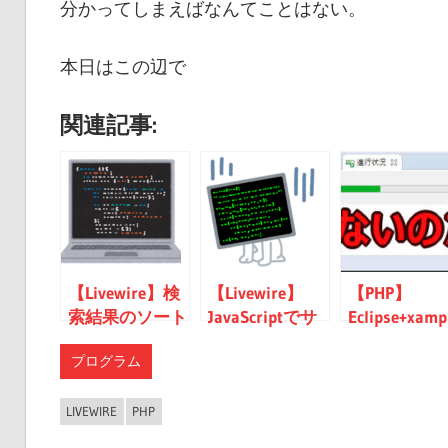
分かってしまえばなんてことはない。
本日はこの辺で
関連記事:
【Livewire】検
【Livewire】
【PHP】
索結果のソート
JavaScriptでサ
Eclipse+xamp
機能が欲しい。
ーバーサイドの
でPHPデバッ
プログラム
値変更したり、
しようとし
関数を実行した
サーバー起
い。
48%から進
LIVEWIRE
PHP
い。