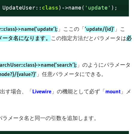
 UpdateUser::
class
)->name(
'update'
);
::class)->name(‘update’);
」ここの「
‘update/{id}’
」こ
メータ名になります。
この指定方法だとパラメータは
必
archUser::class)->name(‘search’);
」のようにパラメータ
ode?}/{value?}’
」任意パラメータにできる。
出す場合、「
Livewire
」の機能として必ず「
mount
」メ
パラメータ名と同一の引数を追加します。