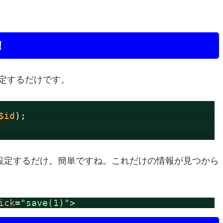
！
設定するだけです。
$id
);
設定するだけ。簡単ですね。これだけの情報が見つから
ick
=
"save(1)"
>