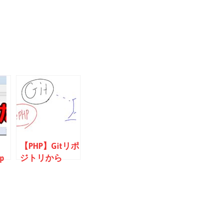
【PHP】Gitリポ
p
ジトリから
グ
CakePHPプロジ
たら
ェクトをClone
動が
したらまずやる
まな
こと。