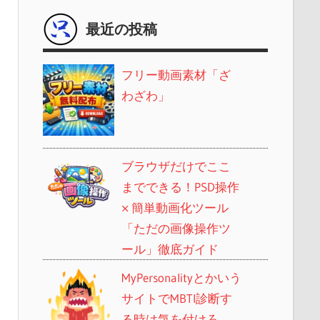
最近の投稿
フリー動画素材「ざ
わざわ」
ブラウザだけでここ
までできる！PSD操作
× 簡単動画化ツール
「ただの画像操作ツ
ール」徹底ガイド
MyPersonalityとかいう
サイトでMBTI診断す
る時は気を付けろ