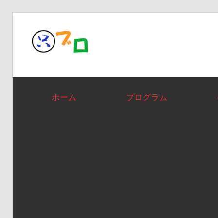
コ
ン
テ
ン
只ブロ
ツ
へ
ホーム
プログラム
ス
キ
ッ
プ