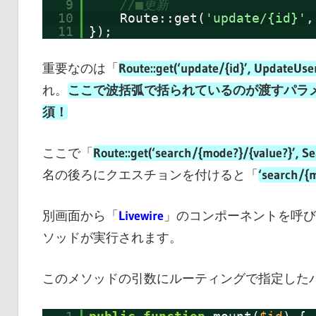
9
//■更新
10
Route::get(
'update/{id}'
,
11
});
重要なのは「
Route::get(‘update/{id}’, UpdateUser
れ。
ここで波括弧で括られているのが渡すパラ
須！
ここで「
Route::get(‘search/{mode?}/{value?}’, Se
名の後ろにクエスチョンを付けると「
‘search/{m
別画面から「
Livewire
」のコンポーネントを呼び
ソッドが実行されます。
このメソッドの引数にルーティングで指定した