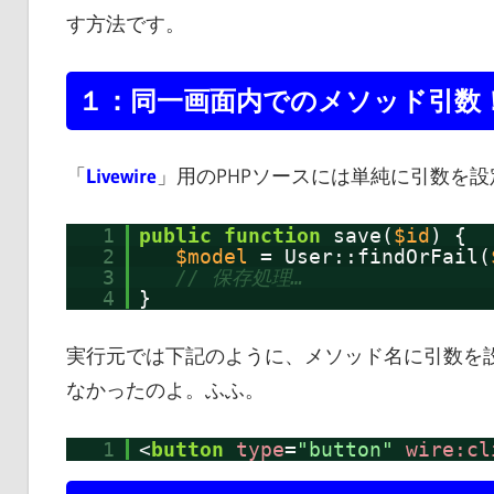
す方法です。
１：同一画面内でのメソッド引数
「
Livewire
」用のPHPソースには単純に引数を
1
public
function
save(
$id
) {
2
$model
= User::findOrFail(
3
// 保存処理…
4
}
実行元では下記のように、メソッド名に引数を
なかったのよ。ふふ。
1
<
button
type
=
"button"
wire:cl