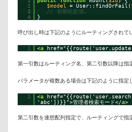
1
public
function
mount(
$id
) {
2
$model
= User::findOrFail(
3
// 初期化処理…
4
}
呼び出し時は下記のようにルーティングされて
1
<
a
href="{{route('user.upda
第一引数はルーティング名、第二引数以降は指
パラメータが複数ある場合は下記のように指定
1
<
a
href="{{route('user.search
'abc'])}}">管理者検索モード</
a
>
第二引数を連想配列指定で、ルーティングで指