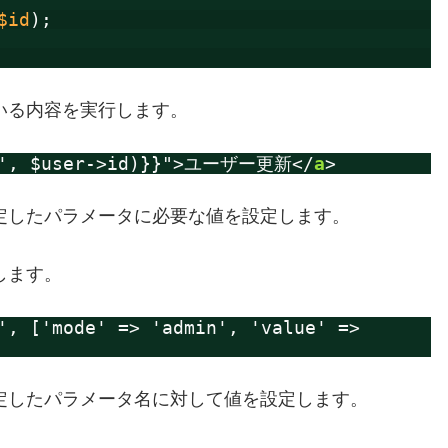
$id
);
いる内容を実行します。
te', $user->id)}}">ユーザー更新</
a
>
定したパラメータに必要な値を設定します。
します。
', ['mode' => 'admin', 'value' =>
定したパラメータ名に対して値を設定します。