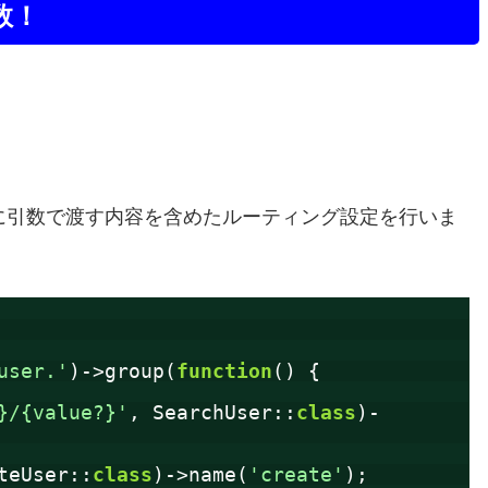
数！
.php」に引数で渡す内容を含めたルーティング設定を行いま
user.'
)->group(
function
() {
}/{value?}'
, SearchUser::
class
)-
teUser::
class
)->name(
'create'
);