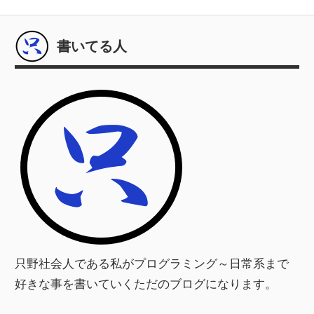
の
稿
記
の
事
書いてる人
ペ
ー
ジ
送
り
只野社会人である私がプログラミング～日常系まで
好きな事を書いていくただのブログになります。