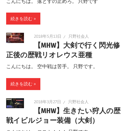
こんにちは。 落とすの止めろ。 只野です
続きを読む
2018年5月13日
只野社会人
【MHW】大剣で行く閃光修
正後の歴戦リオレウス亜種
こんにちは。 空中戦は苦手。 只野です。
続きを読む
2018年3月27日
只野社会人
【MHW】生きたい狩人の歴
戦イビルジョー装備（大剣）