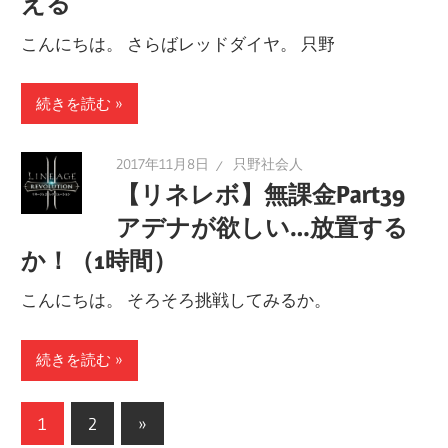
える
こんにちは。 さらばレッドダイヤ。 只野
続きを読む
2017年11月8日
只野社会人
【リネレボ】無課金Part39
アデナが欲しい…放置する
か！（1時間）
こんにちは。 そろそろ挑戦してみるか。
続きを読む
投
次
1
2
»