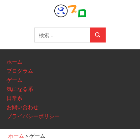
コ
ン
テ
只ブロ
ン
検
検
ツ
索:
索
へ
ス
ホーム
キ
プログラム
ッ
ゲーム
プ
気になる系
日常系
お問い合わせ
プライバシーポリシー
ホーム
>
ゲーム